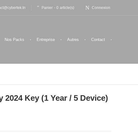
Panier
-
0
article(s)
act@cybertek.tn
Connexion
Nos Packs
Entreprise
Autres
Contact
y 2024 Key (1 Year / 5 Device)