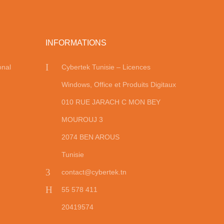
INFORMATIONS
onal
Cybertek Tunisie – Licences
Windows, Office et Produits Digitaux
010 RUE JARACH C MON BEY
MOUROUJ 3
2074 BEN AROUS
Tunisie
contact@cybertek.tn
55 578 411
20419574