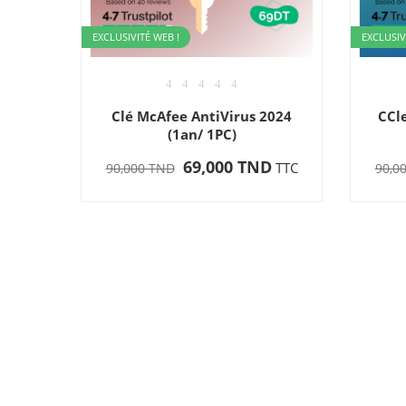
EXCLUSIVITÉ WEB !
EXCLUSIV
Clé McAfee AntiVirus 2024
CCl
(1an/ 1PC)
69,000 TND
TTC
90,000 TND
90,0