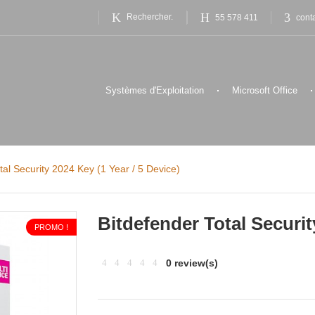
55 578 411
cont
Systèmes d'Exploitation
Microsoft Office
tal Security 2024 Key (1 Year / 5 Device)
Bitdefender Total Securit
PROMO !
0 review(s)