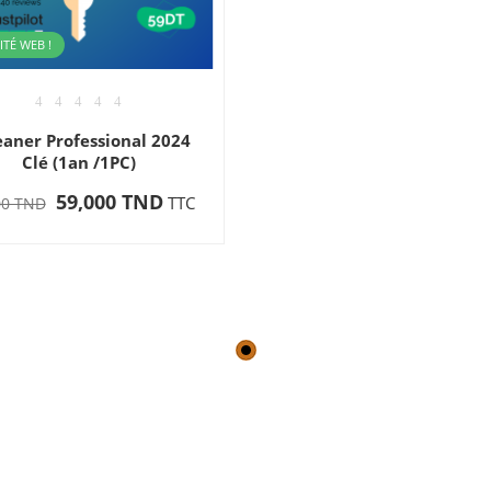
ITÉ WEB !
eaner Professional 2024
Clé (1an /1PC)
59,000 TND
TTC
00 TND