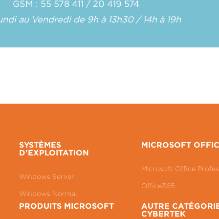
GSM : 55 578 411 / 20 419 574
ndi au Vendredi de 9h à 13h30 / 14h à 19h
SYSTÈMES
MICROSOFT OFFI
D'EXPLOITATION
Microsoft Office Profes
Windows Server
Office365
Windows Normal
PRODUITS MICROSOFT
AUTRE CATÉGORI
CYBERTEK