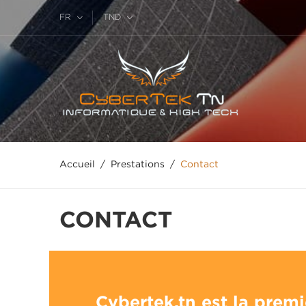
FR
TND
Accueil
Prestations
Contact
CONTACT
Cybertek.tn est la premi