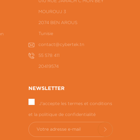
010 RUE JARACH C MON BEY
MOUROUJ 3
2074 BEN AROUS
Tunisie
on
contact@cybertek.tn
55 578 411
20419574
NEWSLETTER
J'accepte les termes et conditions
et la politique de confidentialité