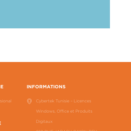
CE
INFORMATIONS
sional
Cybertek Tunisie – Licences
Windows, Office et Produits
Digitaux
E