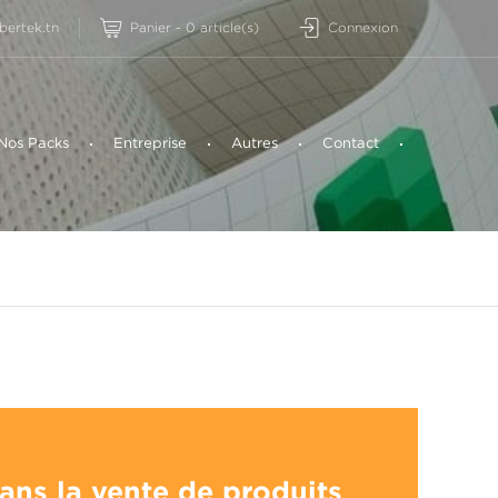
ertek.tn
Connexion
Panier
-
0
article(s)
Nos Packs
Entreprise
Autres
Contact
dans la vente de produits