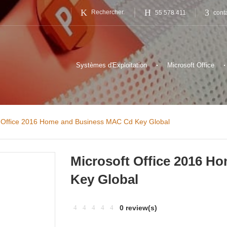
55 578 411
cont
Systèmes d'Exploitation
Microsoft Office
t Office 2016 Home and Business MAC Cd Key Global
Microsoft Office 2016 
Key Global
0 review(s)