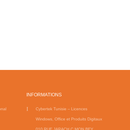
INFORMATIONS
onal
Cybertek Tunisie – Licences
Windows, Office et Produits Digitaux
010 RUE JARACH C MON BEY