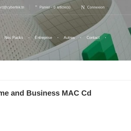
Panier
-
0
article(s)
act@cybertek.tn
Connexion
Nos Packs
Entreprise
Autres
Contact
Home and Business MAC Cd