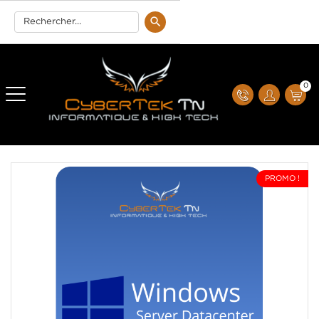
0
PROMO !