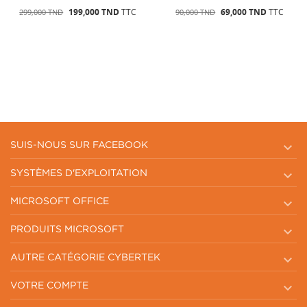
D
TTC
69,000 TND
TTC
199,000 TND
90,000 TND
299,000 TND

SUIS-NOUS SUR FACEBOOK

SYSTÈMES D'EXPLOITATION

MICROSOFT OFFICE

PRODUITS MICROSOFT

AUTRE CATÉGORIE CYBERTEK

VOTRE COMPTE