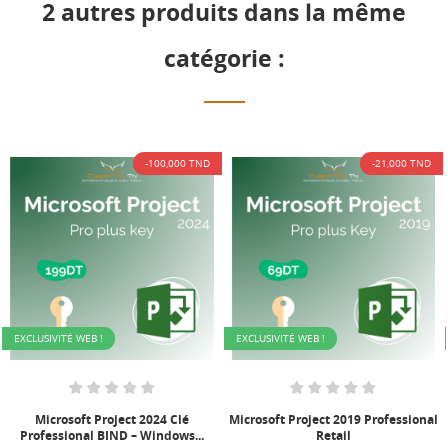
2 autres produits dans la même
catégorie :
,000 TND
-21,000 TND
-100,
EXCLUSIVITÉ WEB !
EXCLUSIVITÉ WEB !
 Clé
Microsoft Project 2019 Professional
Microsoft Project 2024 
ows...
Retail
Professional BIND – Windo