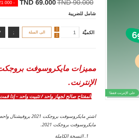
69.000 TND
90.000 TND
- 21.000 TND
شامل للضريبة
الكميَّة
الى السلة
الإنترنت
.
على الإنترنت فقط!
المفتاح صالح لجهاز واحد / تثبيت واحد – إذا قمت 
اشترِ مايكروسوفت بروجك
مايكروسوفت بروجكت 2021.
النسخة الكاملة