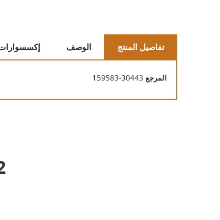
تفاصيل المنتج
الوصف
إكسسوارات
المرجع
159583-30443
2 منتجات أخرى في