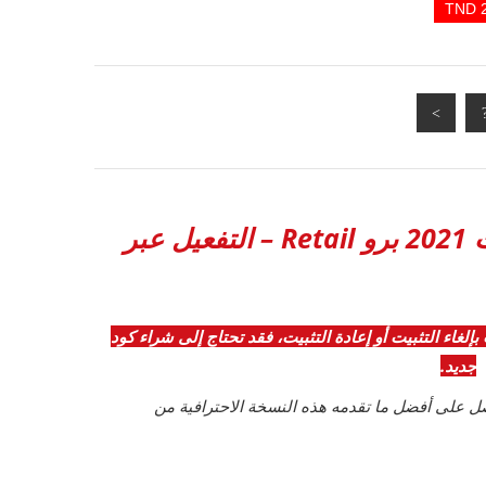
مميزات مايكروسوفت بروجكت 2021 برو Retail – التفعيل عبر
بإلغاء التثبيت أو إعادة التثبيت، فقد تحتاج إلى شراء كود
جديد.
ت 2021 بروفيشنال واحصل على أفضل ما تقدمه هذه النسخة الاحترافية من