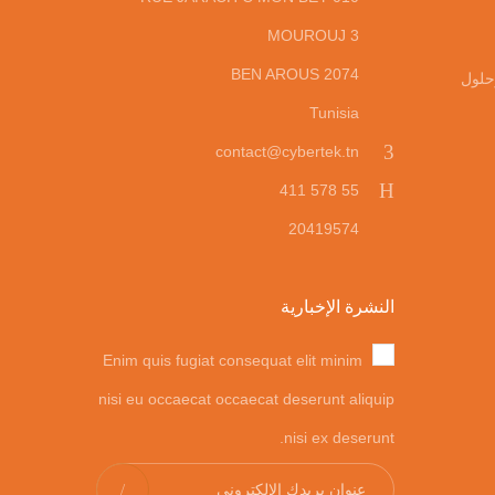
MOUROUJ 3
2074 BEN AROUS
حلول
Tunisia
contact@cybertek.tn
55 578 411
20419574
النشرة الإخبارية
Enim quis fugiat consequat elit minim
nisi eu occaecat occaecat deserunt aliquip
nisi ex deserunt.