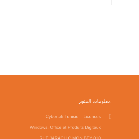
معلومات المتجر
Cybertek Tunisie – Licences
Windows, Office et Produits Digitaux
010 RUE JARACH C MON BEY