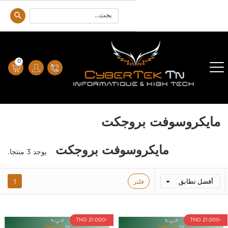
0
مايكروسوفت بروجكت
مايكروسوفت بروجكت
يوجد 3 منتجا.
أفضل تطابق
فلتر
1

-21.000 TND
-21.000 TND