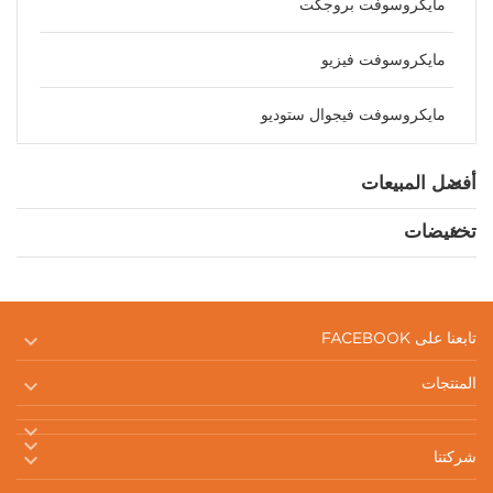
مايكروسوفت بروجكت
مايكروسوفت فيزيو
مايكروسوفت فيجوال ستوديو
أفضل المبيعات
تخفيضات

تابعنا على FACEBOOK

المنتجات



شركتنا