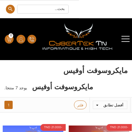
0
مايكروسوفت أوفيس
مايكروسوفت أوفيس
يوجد 7 منتجا.
أفضل تطابق
فلتر
1

-21.000 TND
-21.000 TND