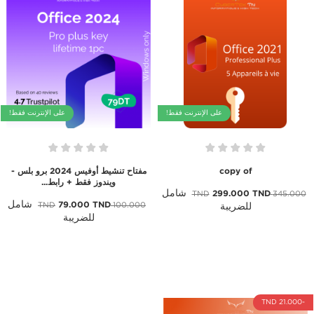
على الإنترنت فقط!
على الإنترنت فقط!
copy of
مفتاح تنشيط أوفيس 2024 برو بلس -
ويندوز فقط + رابط...
شامل
299.000 TND
345.000 TND
شامل
79.000 TND
100.000 TND
للضريبة
للضريبة
-21.000 TND