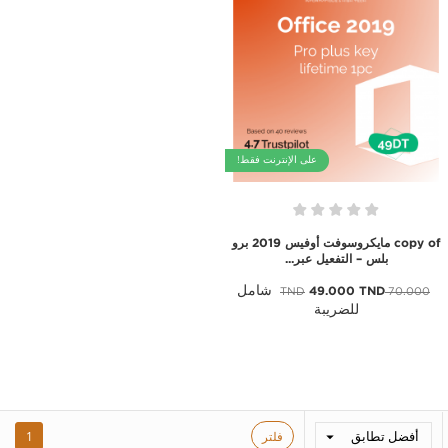
على الإنترنت فقط!
copy of مايكروسوفت أوفيس 2019 برو
بلس – التفعيل عبر...
شامل
49.000 TND
70.000 TND
للضريبة
أفضل تطابق
فلتر
1
