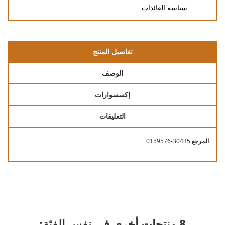
سياسة العائدات
تفاصيل المنتج
الوصف
إكسسوارات
التعليقات
المرجع
0159576-30435
8 منتجات أخرى في نفس الفئة: