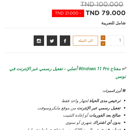
100.000 TND
79.000 TND
- 21.000 TND
شامل للضريبة
الى السلة
✅
مفتاح Windows 11 Pro أصلي – تفعيل رسمي عبر الإنترنت في
تونس
🎯 أبرز
المميزات
:
ترخيص مدى الحياة
لجهاز واحد فقط
تفعيل رسمي عبر الإنترنت
من موقع مايكروسوفت
صالح بعد الفورمات
أو إعادة التثبيت
بدون أي اشتراك
شهري أو سنوي
تسليم فوري
عبر البريد الإلكتروني (مفتاح + رابط تحميل)