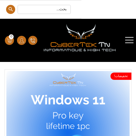
0
تخفيضات!