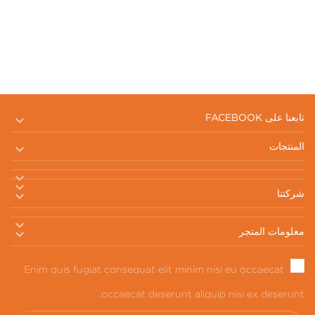

تابعنا على FACEBOOK

المنتجات



شركتنا


معلومات المتجر
Enim quis fugiat consequat elit minim nisi eu occaecat
occaecat deserunt aliquip nisi ex deserunt.