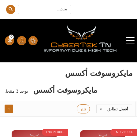
0
مايكروسوفت أكسس
مايكروسوفت أكسس
يوجد 3 منتجا.
أفضل تطابق
فلتر
1

-21.000 TND
-21.000 TND