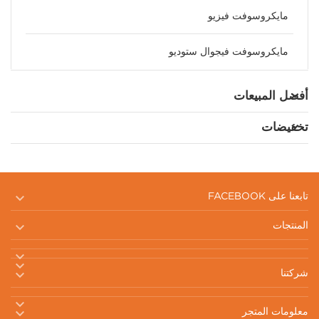
مايكروسوفت فيزيو
مايكروسوفت فيجوال ستوديو
أفضل المبيعات
تخفيضات

تابعنا على FACEBOOK

المنتجات



شركتنا


معلومات المتجر