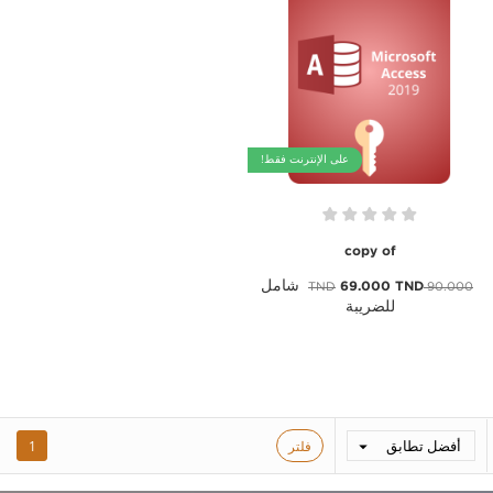
على الإنترنت فقط!
copy of
شامل
69.000 TND
90.000 TND
للضريبة
أفضل تطابق
فلتر
1
