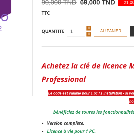
90,000 TND
69,000 TND
- 21,0
TTC
QUANTITÉ
AU PANIER
Achetez la clé de licence 
Professional
Le code est valable pour 1 pc / 1 installation - si 
no
bénéficiez de toutes les fonctionnalité
Version complète.
Licence à vie pour 1 PC.