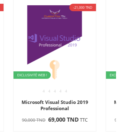
,000 TND
-21,000 TND
EXCLUSIV
Micr
90,0
EXCLUSIVITÉ WEB !
2019
Microsoft Visual Studio 2017
Professional
D
69,000 TND
TTC
TTC
90,000 TND