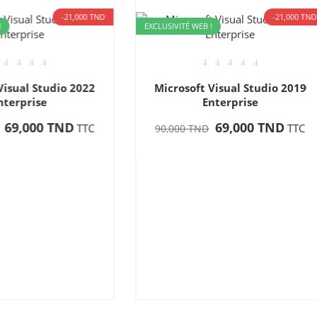
-21,000 TND
-21
ITÉ WEB !
osoft Visual Studio 2019
Enterprise
69,000 TND
TTC
00 TND
EXCLUSIVITÉ WEB !
Microsoft Visual Studio 
Professional
69,000 TN
90,000 TND