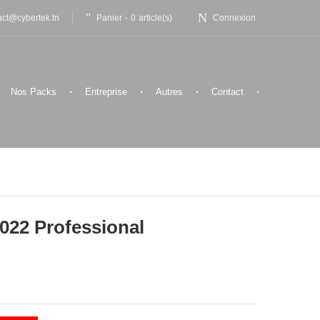
Panier
-
0
article(s)
act@cybertek.tn
Connexion
Nos Packs
Entreprise
Autres
Contact
2022 Professional