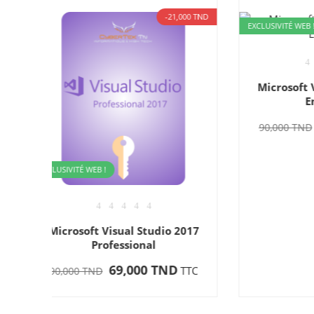
,000 TND
-21,000 TND
EXCLUSIVITÉ WEB !
EXCLUSIV
Microsoft Visual Studio 2022
Micr
Enterprise
69,000 TND
TTC
90,000 TND
90,0
2017
D
TTC