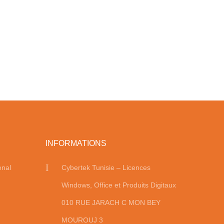
INFORMATIONS
onal
Cybertek Tunisie – Licences
Windows, Office et Produits Digitaux
010 RUE JARACH C MON BEY
MOUROUJ 3