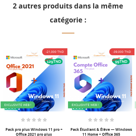
2 autres produits dans la même
catégorie :
D
-39,000 TND
-21,000 TND
EXCLUSIVITÉ WEB !
EXCLUSIVITÉ WEB !
+
Pack Étudiant & Élève — Windows
Pack pro plus Windows 11 pro +
11 Home + Office 365
Office 2021 pro plus