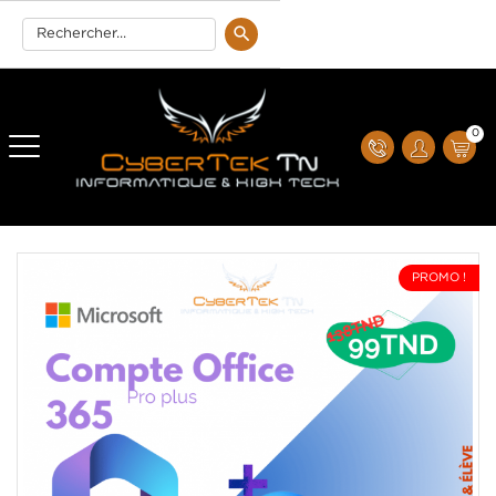
0
PROMO !