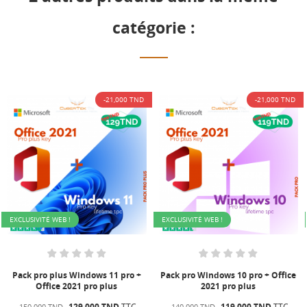
catégorie :
,000 TND
-21,000 TND
-21,
EXCLUSIVITÉ WEB !
EXCLUSIVITÉ WEB !
 pro +
Pack pro Windows 10 pro + Office
Pack pro plus Windows 11 
s
2021 pro plus
Office 2021 pro plus
D
TTC
119,000 TND
TTC
129,000 TND
140,000 TND
150,000 TND