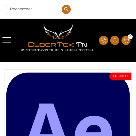
0
PROMO !