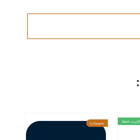
على الإنترنت فقط!
تخفيضات!
تخفيضات!