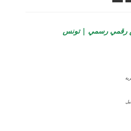
ص رقمي رسمي | تونس
ية
يل