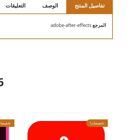
تفاصيل المنتج
الوصف
التعليقات
المرجع
adobe-after-effects
6 منتجات أخرى في
تخفيضات!
تخفيضات!