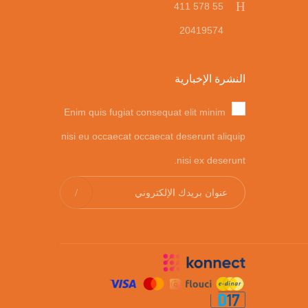
55 578 411
20419574
النشرة الإخبارية
Enim quis fugiat consequat elit minim
nisi eu occaecat occaecat deserunt aliquip
nisi ex deserunt.