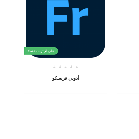
أدوبي إليستريتور
رنت فقط!