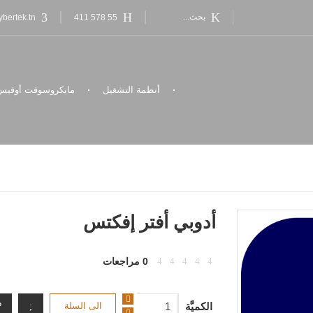
bertek.tn
55 578 411
أنظمة التشغيل
مايكروسوفت أوفيس
أدوبي أفتر إفكتس
0 مراجعات
الكميَّة
الى السلة