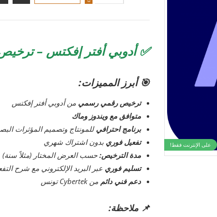
✅ أدوبي أفتر إفكتس – ترخي
🎯 أبرز المميزات:
ترخيص رقمي رسمي
من أدوبي أفتر إفكتس
متوافق مع ويندوز وماك
برنامج احترافي
للمونتاج وتصميم المؤثرات البصر
تفعيل فوري
بدون اشتراك شهري
على الإنترنت فقط!
مدة الترخيص:
حسب العرض المختار (مثلاً سنة)
تسليم فوري
عبر البريد الإلكتروني مع شرح التفع
دعم فني دائم
من Cybertek تونس
📌 ملاحظة: