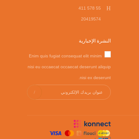
55 578 411
20419574
النشرة الإخبارية
Enim quis fugiat consequat elit minim
nisi eu occaecat occaecat deserunt aliquip
nisi ex deserunt.