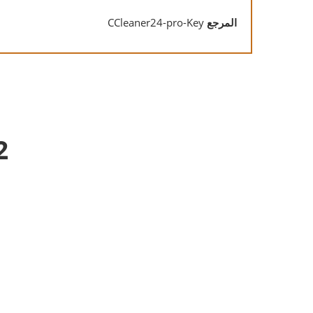
المرجع
CCleaner24-pro-Key
2 منتجات أخرى في