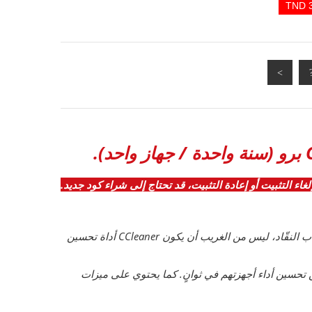
.
غاء التثبيت أو إعادة التثبيت، قد تحتاج إلى شراء كود جديد.
معتمد من قبل ملايين المستخدمين وحائز على إعجاب النقّاد، ليس من الغريب أن يكون CCleaner أداة تحسين
 تحسين أداء أجهزتهم في ثوانٍ. كما يحتوي على ميزات