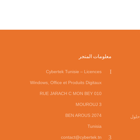
معلومات المتجر
Cybertek Tunisie – Licences
Windows, Office et Produits Digitaux
010 RUE JARACH C MON BEY
MOUROUJ 3
2074 BEN AROUS
حلول
Tunisia
contact@cybertek.tn