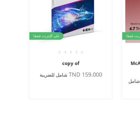
ترنت فقط!
على الإنترنت فقط!
McAf
copy of
159.000 TND
شامل للضريبة
امل