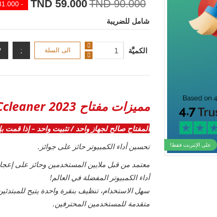
59.000 TND
90.000 TND
- 31.000 TND
شامل للضريبة
الكميَّة
الى السلة
مميزات مفتاح Ccleaner 2023 برو (سنة واحدة / جهاز واحد)
ال
مفتاح
صالح لجهاز واحد / تثبيت واحد – إذا قمت بإل
تحسين أداء الكمبيوتر حائز على جوائز.
على الإنترنت فقط!
أداء الكمبيوتر المفضلة في العالم!
سهل الاستخدام، تنظيف بنقرة واحدة يتيح للمبتدئين
متقدمة للمستخدمين المحترفين.