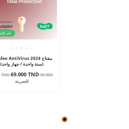
على الإن
مفتاح ee AntiVirus 2024
(سنة واحدة / جهاز واحد)
69.000 TND
ش
90.000 TND
للضريبة