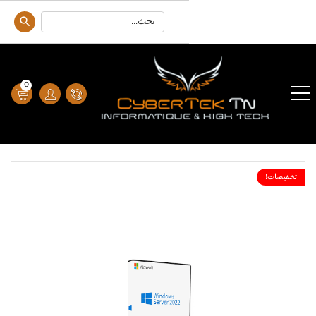
0
تخفيضات!