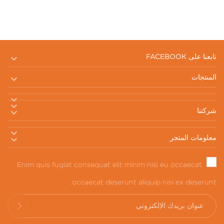

تابعنا على FACEBOOK

المنتجات



شركتنا


معلومات المتجر
Enim quis fugiat consequat elit minim nisi eu occaecat
occaecat deserunt aliquip nisi ex deserunt.