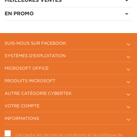
MEILLEURES VENTES
EN PROMO

SUIS-NOUS SUR FACEBOOK

SYSTÈMES D'EXPLOITATION

MICROSOFT OFFICE

PRODUITS MICROSOFT

AUTRE CATÉGORIE CYBERTEK

VOTRE COMPTE

INFORMATIONS
J'accepte les termes et conditions et la politique de