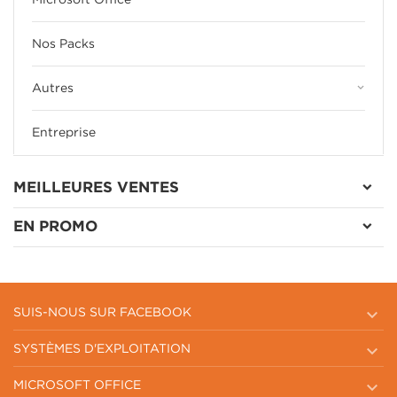
Nos Packs
keyboard_arrow_down
Autres
Entreprise
MEILLEURES VENTES
EN PROMO

SUIS-NOUS SUR FACEBOOK

SYSTÈMES D'EXPLOITATION

MICROSOFT OFFICE