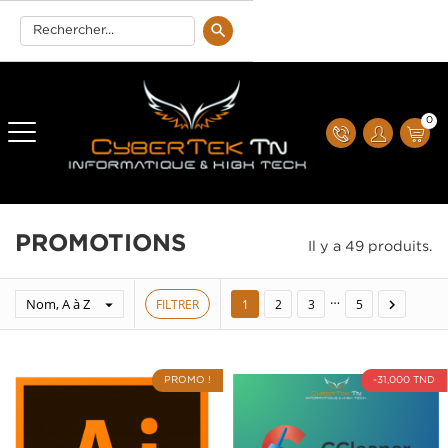
0
PROMOTIONS
Il y a 49 produits.
…
Nom, A à Z
FILTRER


1
2
3
5
PROMO !
-31,000 TND