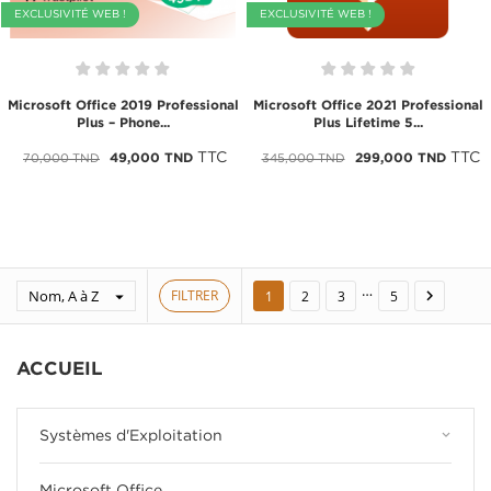
EXCLUSIVITÉ WEB !
EXCLUSIVITÉ WEB !
Microsoft Office 2019 Professional
Microsoft Office 2021 Professional
Plus – Phone...
Plus Lifetime 5...
TTC
TTC
49,000 TND
299,000 TND
70,000 TND
345,000 TND
…
Nom, A à Z
FILTRER


1
2
3
5
ACCUEIL
keyboard_arrow_down
Systèmes d'Exploitation
Microsoft Office