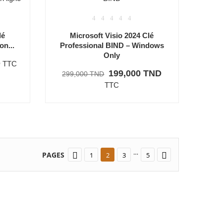
lé
Microsoft Visio 2024 Clé
on...
Professional BIND – Windows
Only
D
TTC
199,000 TND
299,000 TND
TTC
…
PAGES


1
2
3
5