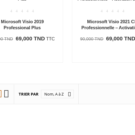
Microsoft Visio 2019
Microsoft Visio 2021 C
Professional Plus
Professionnelle – Activati
69,000 TND
69,000 TN
TTC
00 TND
90,000 TND


TRIER PAR
Nom, A à Z
