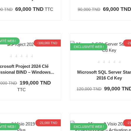
69,000 TND
69,000 TN
TTC
00 TND
90,000 TND
VITÉ WEB !
-100,000 TND
-2
EXCLUSIVITÉ WEB !
crosoft Project 2024 Clé
Microsoft SQL Server Sta
ssional BIND – Windows...
2016 Cd Key
199,000 TND
,000 TND
99,000 TN
120,000 TND
TTC
-21,000 TND
-2
VITÉ WEB !
EXCLUSIVITÉ WEB !