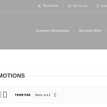
55 578 411
cont
Systèmes d'Exploitation
Microsoft Office
MOTIONS
ow_down


TRIER PAR
Nom, A à Z
