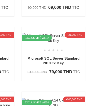
D
69,000 TND
TTC
TTC
90,000 TND
1,000 TND
-21,000 TND
EXCLUSIVITÉ WEB !
ndard
Microsoft SQL Server Standard
2019 Cd Key
D
79,000 TND
TTC
TTC
100,000 TND
1,000 TND
-100,000 TND
EXCLUSIVITÉ WEB !