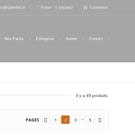
Panier
-
0
article(s)
act@cybertek.tn
Connexion
Nos Packs
Entreprise
Autres
Contact
Il y a 49 produits.
…
PAGES


1
2
3
5