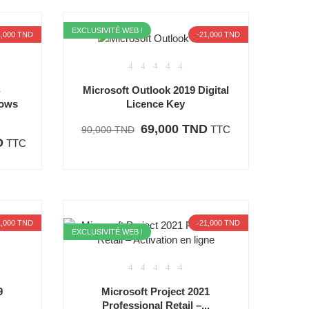
EXCLUSIVITÉ WEB !
1,000 TND
-21,000 TND
4
Microsoft Outlook 2019 Digital
dows
Licence Key
69,000 TND
TTC
90,000 TND
D
TTC
1,000 TND
-21,000 TND
EXCLUSIVITÉ WEB !
9
Microsoft Project 2021
Professional Retail –...