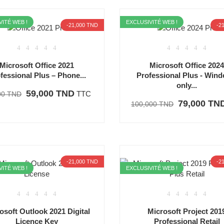
VITÉ WEB !
EXCLUSIVITÉ WEB !
-21,000 TND
-2
ow_down
Microsoft Office 2021
Microsoft Office 202
fessional Plus – Phone...
Professional Plus - Win
only...
59,000 TND
TTC
00 TND
79,000 TN
100,000 TND
-21,000 TND
-2
VITÉ WEB !
EXCLUSIVITÉ WEB !
osoft Outlook 2021 Digital
Microsoft Project 201
Licence Key
Professional Retail