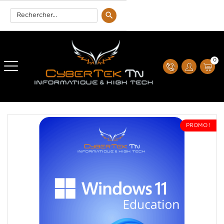
0
PROMO !