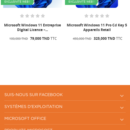
EXCLUSIVITÉ WEB !
EXCLUSIVITÉ WEB !
ise
Microsoft Windows 11 Pro Cd Key 5
Microsoft Windows 10 Entrepri
Appareils Retail
Digital Licence –...
325,000 TND
TTC
69,000 TND
TTC
450,000 TND
90,000 TND

SUIS-NOUS SUR FACEBOOK

SYSTÈMES D'EXPLOITATION

MICROSOFT OFFICE