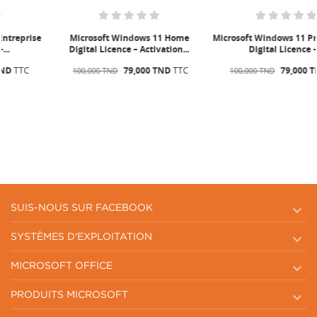
Microsoft Windows 11 Home
Microsoft Windows 11 Professional
Digital Licence – Activation...
Digital Licence –...
79,000 TND
TTC
79,000 TND
TTC
100,000 TND
100,000 TND

SUIS-NOUS SUR FACEBOOK

SYSTÈMES D'EXPLOITATION

MICROSOFT OFFICE

PRODUITS MICROSOFT