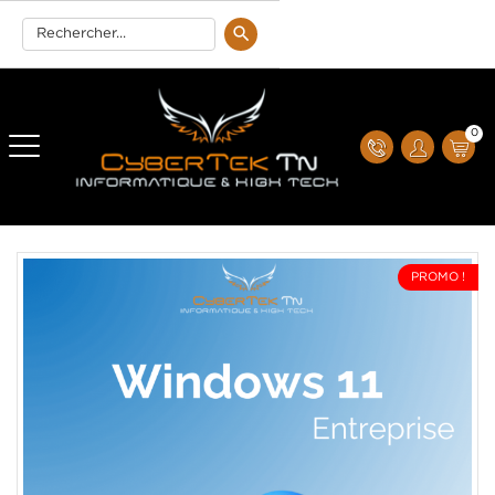
0
PROMO !