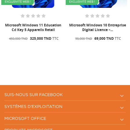
EXCLUSIVITÉ WEB !
EXCLUSIVITÉ WEB !
Microsoft Windows 11 Education
Microsoft Windows 10 Entreprise
Cd Key 5 Appareils Retail
Digital Licence –...
325,000 TND
TTC
69,000 TND
TTC
450,000 TND
90,000 TND

SUIS-NOUS SUR FACEBOOK

SYSTÈMES D'EXPLOITATION

MICROSOFT OFFICE