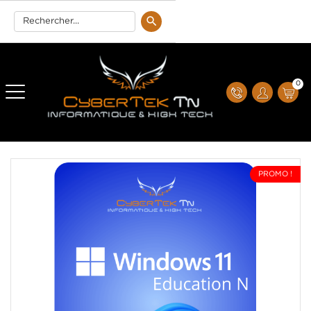
0
PROMO !