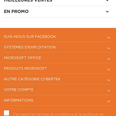
MEILLEURES VENTES
EN PROMO

SUIS-NOUS SUR FACEBOOK

SYSTÈMES D'EXPLOITATION

MICROSOFT OFFICE

PRODUITS MICROSOFT

AUTRE CATÉGORIE CYBERTEK

VOTRE COMPTE

INFORMATIONS
J'accepte les termes et conditions et la politique de