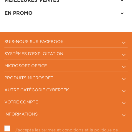
MEILLEURES VENTES
EN PROMO

SUIS-NOUS SUR FACEBOOK

SYSTÈMES D'EXPLOITATION

MICROSOFT OFFICE

PRODUITS MICROSOFT

AUTRE CATÉGORIE CYBERTEK

VOTRE COMPTE

INFORMATIONS
J'accepte les termes et conditions et la politique de