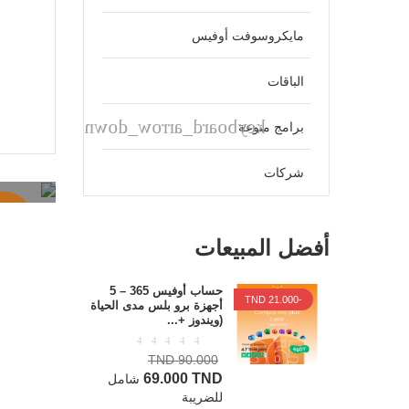
مايكروسوفت أوفيس
الباقات
keyboard_arrow_down
برامج منوعة
ال
شركات
أفضل المبيعات
حساب أوفيس 365 – 5
-21.000 TND
أجهزة برو بلس مدى الحياة
(ويندوز +...
90.000 TND
69.000 TND
شامل
للضريبة