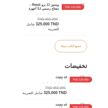
ويندوز 11 برو Retail –
-125.000 TND
مفتاح رسمي لـ5 أجهزة
450.000 TND
325.000 TND
شامل
للضريبة
جميع الكتب مبيعا
تخفيضات
copy of
-125.000 TND
450.000 TND
325.000 TND
شامل للضريبة
copy of
-125.000 TND