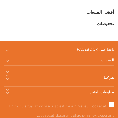
أفضل المبيعات
تخفيضات

تابعنا على FACEBOOK

المنتجات



شركتنا


معلومات المتجر
Enim quis fugiat consequat elit minim nisi eu occaecat
occaecat deserunt aliquip nisi ex deserunt.