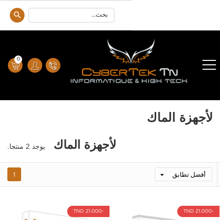
0
لأجهزة الماك
لأجهزة الماك
يوجد 2 منتجا.
أفضل تطابق
1

-21.000 TND
-21.000 TND