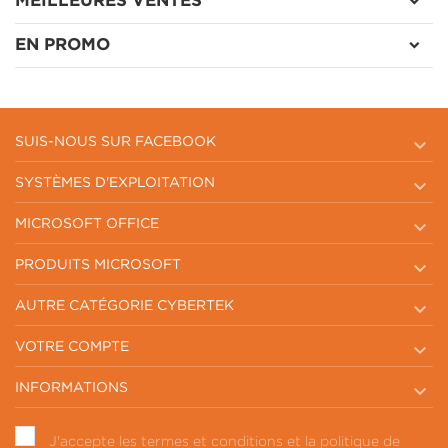
MEILLEURES VENTES
EN PROMO

SUIS-NOUS SUR FACEBOOK

SYSTÈMES D'EXPLOITATION

MICROSOFT OFFICE

PRODUITS MICROSOFT

AUTRE CATÉGORIE CYBERTEK

VOTRE COMPTE

INFORMATIONS
J'accepte les termes et conditions et la politique de