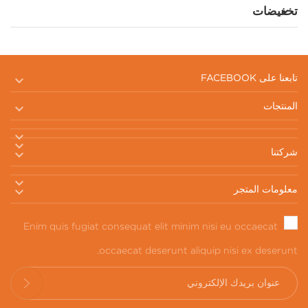
تخفيضات

تابعنا على FACEBOOK

المنتجات



شركتنا


معلومات المتجر
Enim quis fugiat consequat elit minim nisi eu occaecat
occaecat deserunt aliquip nisi ex deserunt.